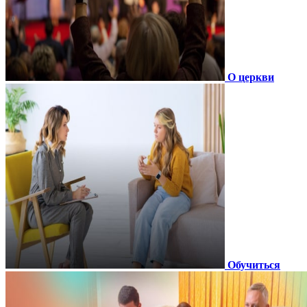
О церкви
Обучиться