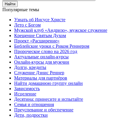
Найти
Популярные темы
Узнать об Иисусе Христе
Лето с Богом
Мужской клуб «Андризо», мужское служение
Крещение Святым Духом
Проект «Расширение»
Библейские уроки с Риком Реннером
Пророческое слово на 2026 год
Актуальные онлайн-курсы
Онлайн-курсы для мужчин
Долги, кредиты
Служение Дэнис Реннер
Материалы для партнёров
Найти домашнюю группу онлайн
Зависимость
Исцеление
Десятина: принесите и испытайте
Семья и отношения
Преуспевание и обеспечение
Дети, подростки