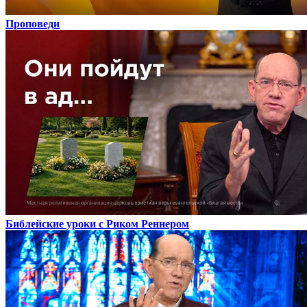
Проповеди
Библейские уроки с Риком Реннером