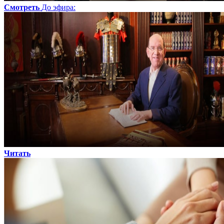
Смотреть
До эфира
:
Читать