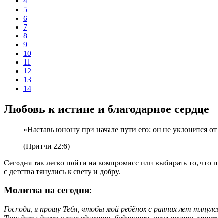
4
5
6
7
8
9
10
11
12
13
14
Любовь к истине и благодарное сердце
«Наставь юношу при начале пути его: он не уклонится от 
(Притчи 22:6)
Сегодня так легко пойти на компромисс или выбирать то, что 
с детства тянулись к свету и добру.
Молитва на сегодня:
Господи, я прошу Тебя, чтобы мой ребёнок с ранних лет тянулся
Твои дары даже в повседневном, будничном, умел ценить прос