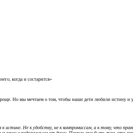
него, когда и состарится»
проще. Но мы мечтаем о том, чтобы наши дети любили истину и у
 к истине. Не к удобству, не к компромиссам, а к тому, что пра
тые вещи и радовался им от души. Помоги мне быть тем, кто г