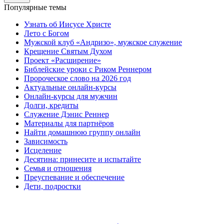
Популярные темы
Узнать об Иисусе Христе
Лето с Богом
Мужской клуб «Андризо», мужское служение
Крещение Святым Духом
Проект «Расширение»
Библейские уроки с Риком Реннером
Пророческое слово на 2026 год
Актуальные онлайн-курсы
Онлайн-курсы для мужчин
Долги, кредиты
Служение Дэнис Реннер
Материалы для партнёров
Найти домашнюю группу онлайн
Зависимость
Исцеление
Десятина: принесите и испытайте
Семья и отношения
Преуспевание и обеспечение
Дети, подростки