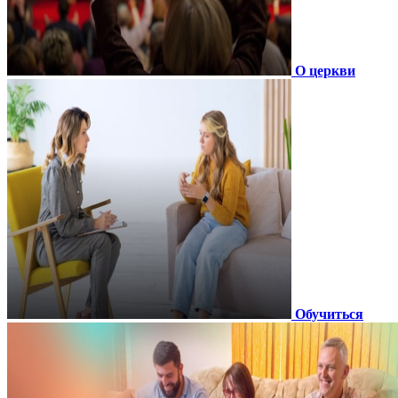
О церкви
Обучиться