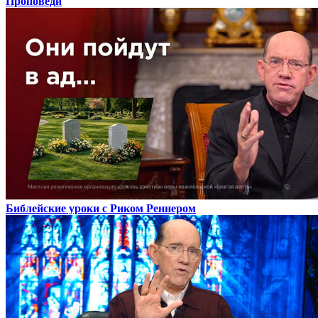
Проповеди
Библейские уроки с Риком Реннером