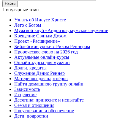
Найти
Популярные темы
Узнать об Иисусе Христе
Лето с Богом
Мужской клуб «Андризо», мужское служение
Крещение Святым Духом
Проект «Расширение»
Библейские уроки с Риком Реннером
Пророческое слово на 2026 год
Актуальные онлайн-курсы
Онлайн-курсы для мужчин
Долги, кредиты
Служение Дэнис Реннер
Материалы для партнёров
Найти домашнюю группу онлайн
Зависимость
Исцеление
Десятина: принесите и испытайте
Семья и отношения
Преуспевание и обеспечение
Дети, подростки