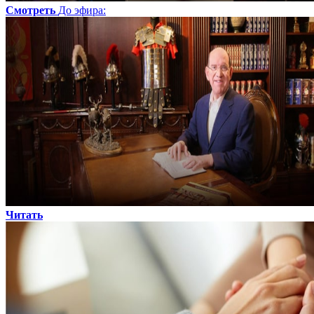
Смотреть
До эфира
:
Читать