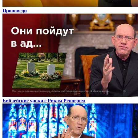
Проповеди
Библейские уроки с Риком Реннером