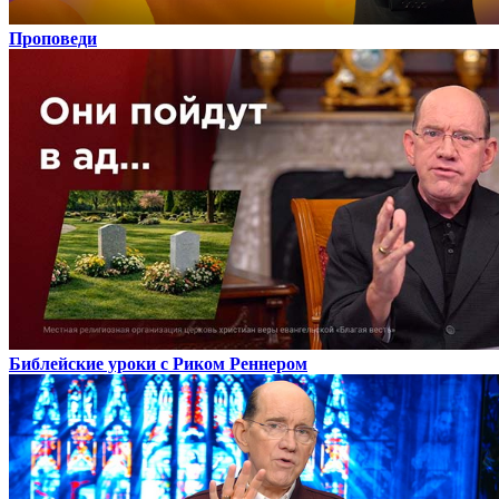
Проповеди
Библейские уроки с Риком Реннером