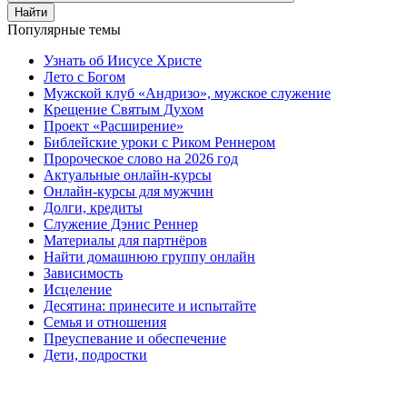
Найти
Популярные темы
Узнать об Иисусе Христе
Лето с Богом
Мужской клуб «Андризо», мужское служение
Крещение Святым Духом
Проект «Расширение»
Библейские уроки с Риком Реннером
Пророческое слово на 2026 год
Актуальные онлайн-курсы
Онлайн-курсы для мужчин
Долги, кредиты
Служение Дэнис Реннер
Материалы для партнёров
Найти домашнюю группу онлайн
Зависимость
Исцеление
Десятина: принесите и испытайте
Семья и отношения
Преуспевание и обеспечение
Дети, подростки