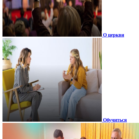
О церкви
Обучиться