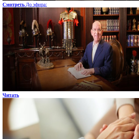
Смотреть
До эфира
:
Читать