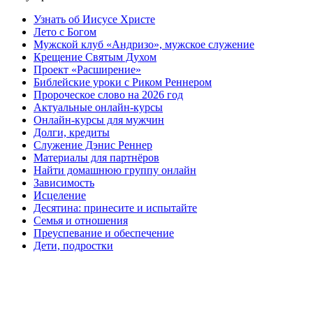
Узнать об Иисусе Христе
Лето с Богом
Мужской клуб «Андризо», мужское служение
Крещение Святым Духом
Проект «Расширение»
Библейские уроки с Риком Реннером
Пророческое слово на 2026 год
Актуальные онлайн-курсы
Онлайн-курсы для мужчин
Долги, кредиты
Служение Дэнис Реннер
Материалы для партнёров
Найти домашнюю группу онлайн
Зависимость
Исцеление
Десятина: принесите и испытайте
Семья и отношения
Преуспевание и обеспечение
Дети, подростки