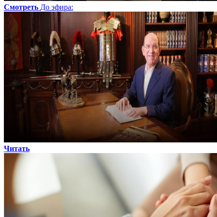
Смотреть
До эфира
:
Читать