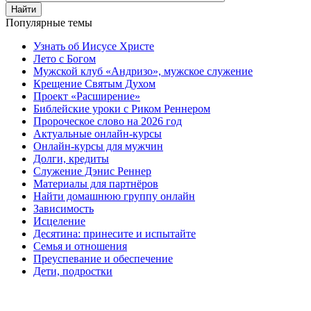
Найти
Популярные темы
Узнать об Иисусе Христе
Лето с Богом
Мужской клуб «Андризо», мужское служение
Крещение Святым Духом
Проект «Расширение»
Библейские уроки с Риком Реннером
Пророческое слово на 2026 год
Актуальные онлайн-курсы
Онлайн-курсы для мужчин
Долги, кредиты
Служение Дэнис Реннер
Материалы для партнёров
Найти домашнюю группу онлайн
Зависимость
Исцеление
Десятина: принесите и испытайте
Семья и отношения
Преуспевание и обеспечение
Дети, подростки