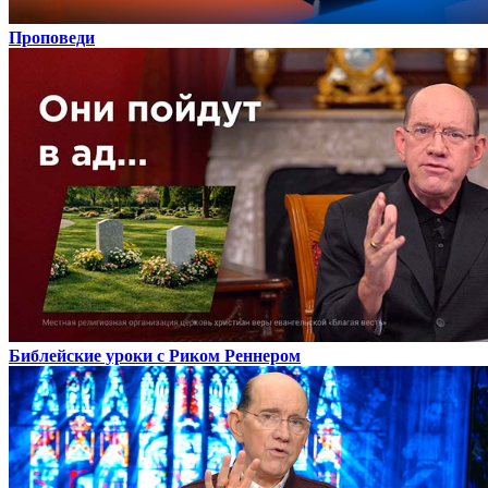
Проповеди
Библейские уроки с Риком Реннером