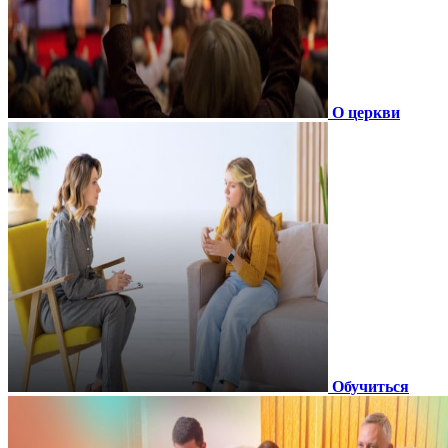
О церкви
Обучиться