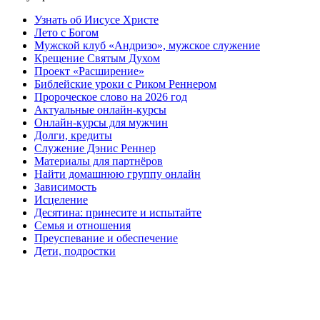
Узнать об Иисусе Христе
Лето с Богом
Мужской клуб «Андризо», мужское служение
Крещение Святым Духом
Проект «Расширение»
Библейские уроки с Риком Реннером
Пророческое слово на 2026 год
Актуальные онлайн-курсы
Онлайн-курсы для мужчин
Долги, кредиты
Служение Дэнис Реннер
Материалы для партнёров
Найти домашнюю группу онлайн
Зависимость
Исцеление
Десятина: принесите и испытайте
Семья и отношения
Преуспевание и обеспечение
Дети, подростки