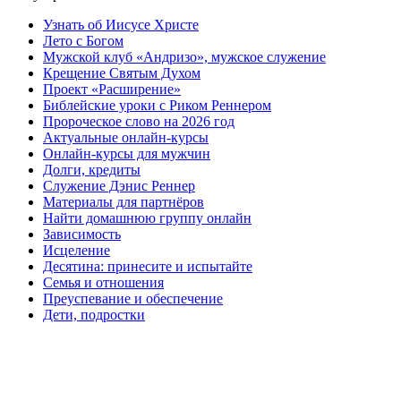
Узнать об Иисусе Христе
Лето с Богом
Мужской клуб «Андризо», мужское служение
Крещение Святым Духом
Проект «Расширение»
Библейские уроки с Риком Реннером
Пророческое слово на 2026 год
Актуальные онлайн-курсы
Онлайн-курсы для мужчин
Долги, кредиты
Служение Дэнис Реннер
Материалы для партнёров
Найти домашнюю группу онлайн
Зависимость
Исцеление
Десятина: принесите и испытайте
Семья и отношения
Преуспевание и обеспечение
Дети, подростки