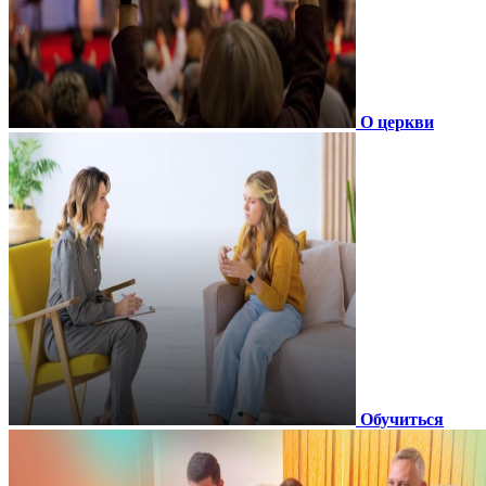
О церкви
Обучиться