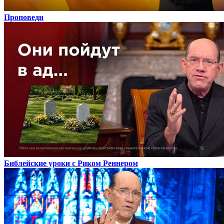
Проповеди
Библейские уроки с Риком Реннером