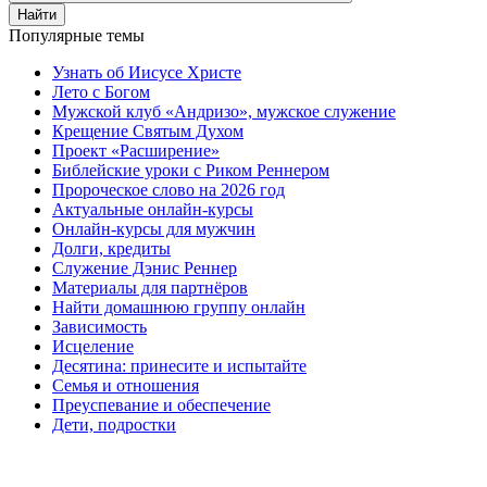
Найти
Популярные темы
Узнать об Иисусе Христе
Лето с Богом
Мужской клуб «Андризо», мужское служение
Крещение Святым Духом
Проект «Расширение»
Библейские уроки с Риком Реннером
Пророческое слово на 2026 год
Актуальные онлайн-курсы
Онлайн-курсы для мужчин
Долги, кредиты
Служение Дэнис Реннер
Материалы для партнёров
Найти домашнюю группу онлайн
Зависимость
Исцеление
Десятина: принесите и испытайте
Семья и отношения
Преуспевание и обеспечение
Дети, подростки