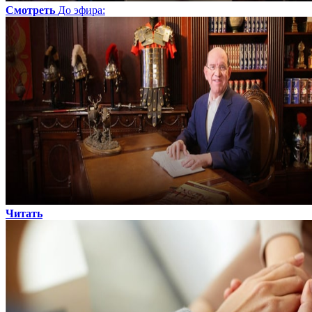
Смотреть
До эфира
:
Читать