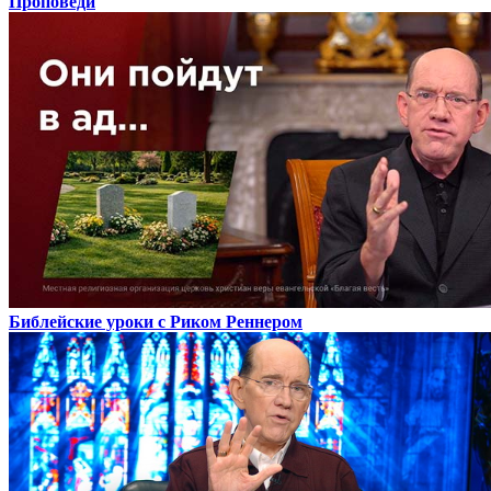
Проповеди
Библейские уроки с Риком Реннером