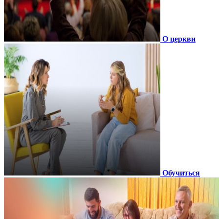
О церкви
Обучиться