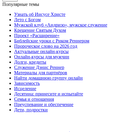
Популярные темы
Узнать об Иисусе Христе
Лето с Богом
Мужской клуб «Андризо», мужское служение
Крещение Святым Духом
Проект «Расширение»
Библейские уроки с Риком Реннером
Пророческое слово на 2026 год
Актуальные онлайн-курсы
Онлайн-курсы для мужчин
Долги, кредиты
Служение Дэнис Реннер
Материалы для партнёров
Найти домашнюю группу онлайн
Зависимость
Исцеление
Десятина: принесите и испытайте
Семья и отношения
Преуспевание и обеспечение
Дети, подростки