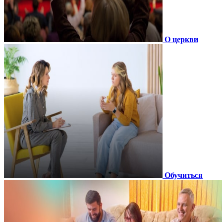
О церкви
Обучиться