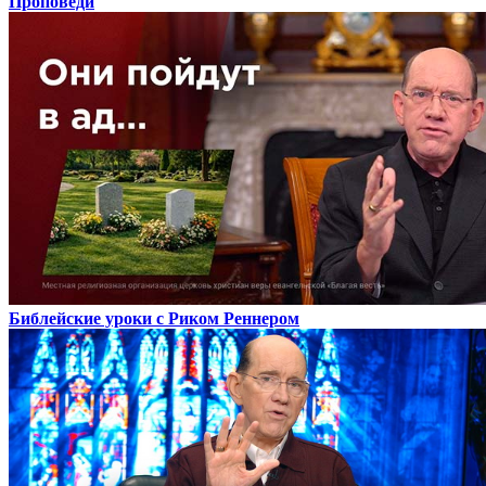
Проповеди
Библейские уроки с Риком Реннером