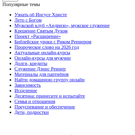
Популярные темы
Узнать об Иисусе Христе
Лето с Богом
Мужской клуб «Андризо», мужское служение
Крещение Святым Духом
Проект «Расширение»
Библейские уроки с Риком Реннером
Пророческое слово на 2026 год
Актуальные онлайн-курсы
Онлайн-курсы для мужчин
Долги, кредиты
Служение Дэнис Реннер
Материалы для партнёров
Найти домашнюю группу онлайн
Зависимость
Исцеление
Десятина: принесите и испытайте
Семья и отношения
Преуспевание и обеспечение
Дети, подростки