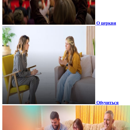
О церкви
Обучиться