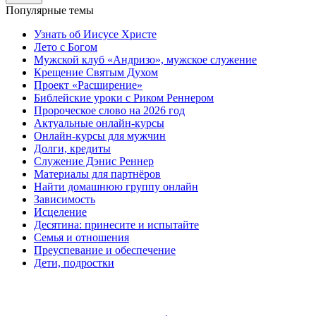
Популярные темы
Узнать об Иисусе Христе
Лето с Богом
Мужской клуб «Андризо», мужское служение
Крещение Святым Духом
Проект «Расширение»
Библейские уроки с Риком Реннером
Пророческое слово на 2026 год
Актуальные онлайн-курсы
Онлайн-курсы для мужчин
Долги, кредиты
Служение Дэнис Реннер
Материалы для партнёров
Найти домашнюю группу онлайн
Зависимость
Исцеление
Десятина: принесите и испытайте
Семья и отношения
Преуспевание и обеспечение
Дети, подростки