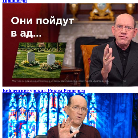
Проповеди
Библейские уроки с Риком Реннером