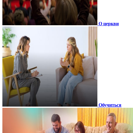
О церкви
Обучиться