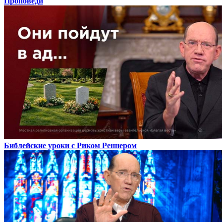
Проповеди
Библейские уроки с Риком Реннером