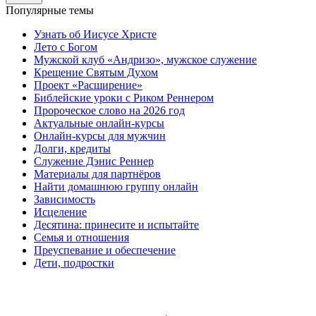
Популярные темы
Узнать об Иисусе Христе
Лето с Богом
Мужской клуб «Андризо», мужское служение
Крещение Святым Духом
Проект «Расширение»
Библейские уроки с Риком Реннером
Пророческое слово на 2026 год
Актуальные онлайн-курсы
Онлайн-курсы для мужчин
Долги, кредиты
Служение Дэнис Реннер
Материалы для партнёров
Найти домашнюю группу онлайн
Зависимость
Исцеление
Десятина: принесите и испытайте
Семья и отношения
Преуспевание и обеспечение
Дети, подростки