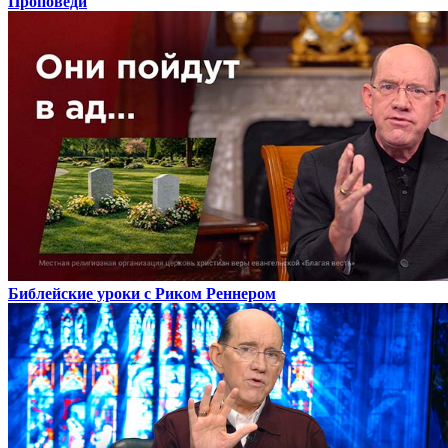
Проповеди
Библейские уроки с Риком Реннером