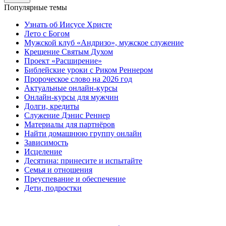
Популярные темы
Узнать об Иисусе Христе
Лето с Богом
Мужской клуб «Андризо», мужское служение
Крещение Святым Духом
Проект «Расширение»
Библейские уроки с Риком Реннером
Пророческое слово на 2026 год
Актуальные онлайн-курсы
Онлайн-курсы для мужчин
Долги, кредиты
Служение Дэнис Реннер
Материалы для партнёров
Найти домашнюю группу онлайн
Зависимость
Исцеление
Десятина: принесите и испытайте
Семья и отношения
Преуспевание и обеспечение
Дети, подростки