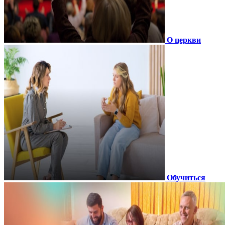
О церкви
Обучиться