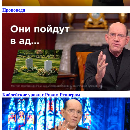
Проповеди
Библейские уроки с Риком Реннером