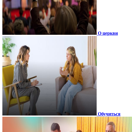
О церкви
Обучиться