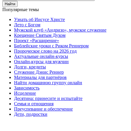
Найти
Популярные темы
Узнать об Иисусе Христе
Лето с Богом
Мужской клуб «Андризо», мужское служение
Крещение Святым Духом
Проект «Расширение»
Библейские уроки с Риком Реннером
Пророческое слово на 2026 год
Актуальные онлайн-курсы
Онлайн-курсы для мужчин
Долги, кредиты
Служение Дэнис Реннер
Материалы для партнёров
Найти домашнюю группу онлайн
Зависимость
Исцеление
Десятина: принесите и испытайте
Семья и отношения
Преуспевание и обеспечение
Дети, подростки