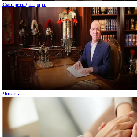
Смотреть
До эфира
:
Читать