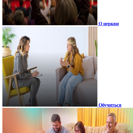
О церкви
Обучиться