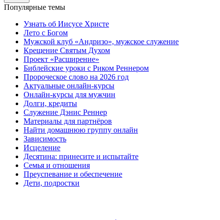
Популярные темы
Узнать об Иисусе Христе
Лето с Богом
Мужской клуб «Андризо», мужское служение
Крещение Святым Духом
Проект «Расширение»
Библейские уроки с Риком Реннером
Пророческое слово на 2026 год
Актуальные онлайн-курсы
Онлайн-курсы для мужчин
Долги, кредиты
Служение Дэнис Реннер
Материалы для партнёров
Найти домашнюю группу онлайн
Зависимость
Исцеление
Десятина: принесите и испытайте
Семья и отношения
Преуспевание и обеспечение
Дети, подростки