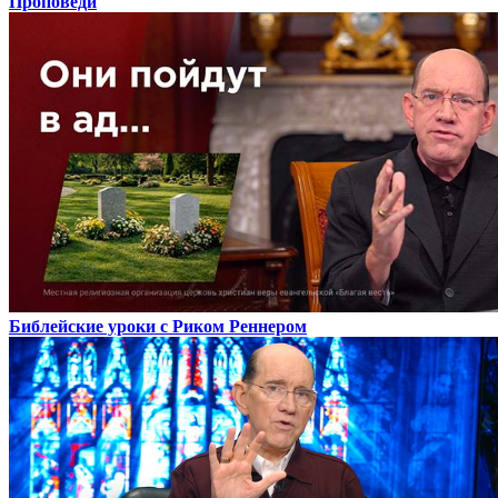
Проповеди
Библейские уроки с Риком Реннером