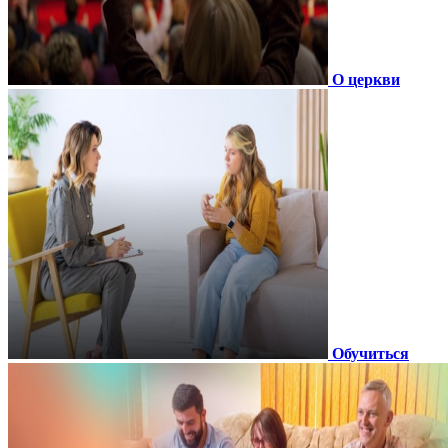
О церкви
Обучиться