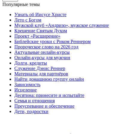
Популярные темы
Узнать об Иисусе Христе
Лето с Богом
Мужской клуб «Андризо», мужское служение
Крещение Святым Духом
Проект «Расширение»
Библейские уроки с Риком Реннером
Пророческое слово на 2026 год
Актуальные онлайн-курсы
Онлайн-курсы для мужчин
Долги, кредиты
Служение Дэнис Реннер
Материалы для партнёров
Найти домашнюю группу онлайн
Зависимость
Исцеление
Десятина: принесите и испытайте
Семья и отношения
Преуспевание и обеспечение
Дети, подростки