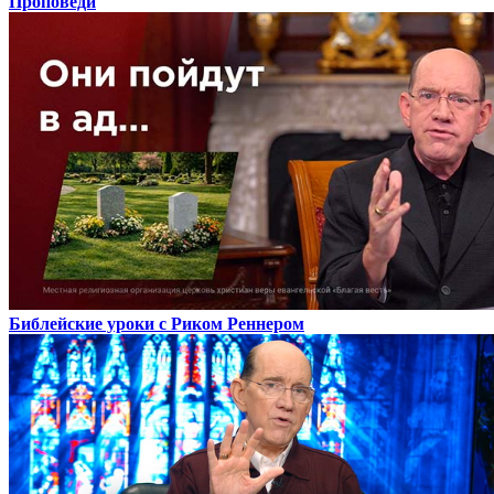
Проповеди
Библейские уроки с Риком Реннером