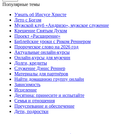
Популярные темы
Узнать об Иисусе Христе
Лето с Богом
Мужской клуб «Андризо», мужское служение
Крещение Святым Духом
Проект «Расширение»
Библейские уроки с Риком Реннером
Пророческое слово на 2026 год
Актуальные онлайн-курсы
Онлайн-курсы для мужчин
Долги, кредиты
Служение Дэнис Реннер
Материалы для партнёров
Найти домашнюю группу онлайн
Зависимость
Исцеление
Десятина: принесите и испытайте
Семья и отношения
Преуспевание и обеспечение
Дети, подростки