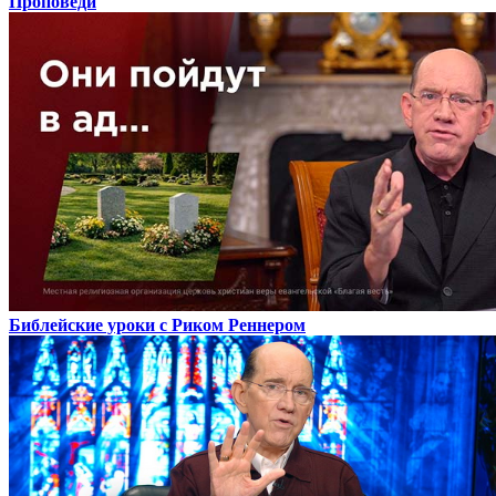
Проповеди
Библейские уроки с Риком Реннером