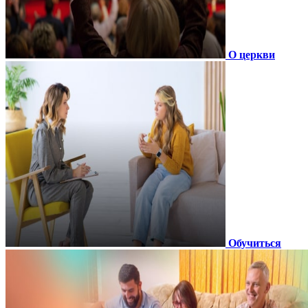
О церкви
Обучиться