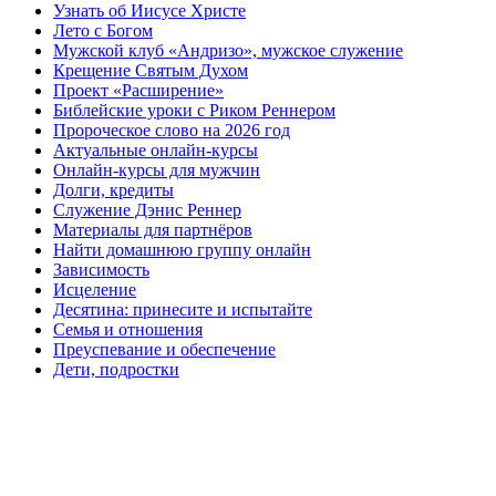
Узнать об Иисусе Христе
Лето с Богом
Мужской клуб «Андризо», мужское служение
Крещение Святым Духом
Проект «Расширение»
Библейские уроки с Риком Реннером
Пророческое слово на 2026 год
Актуальные онлайн-курсы
Онлайн-курсы для мужчин
Долги, кредиты
Служение Дэнис Реннер
Материалы для партнёров
Найти домашнюю группу онлайн
Зависимость
Исцеление
Десятина: принесите и испытайте
Семья и отношения
Преуспевание и обеспечение
Дети, подростки