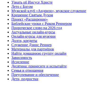
Узнать об Иисусе Христе
Лето с Богом
Мужской клуб «Андризо», мужское служение
Крещение Святым Духом
Проект «Расширение»
Библейские уроки с Риком Реннером
Пророческое слово на 2026 год
Актуальные онлайн-курсы
Онлайн-курсы для мужчин
Долги, кредиты
Служение Дэнис Реннер
Материалы для партнёров
Найти домашнюю группу онлайн
Зависимость
Исцеление
Десятина: принесите и испытайте
Семья и отношения
Преуспевание и обеспечение
Дети, подростки