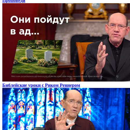
Проповеди
Библейские уроки с Риком Реннером