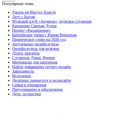
Популярные темы
Узнать об Иисусе Христе
Лето с Богом
Мужской клуб «Андризо», мужское служение
Крещение Святым Духом
Проект «Расширение»
Библейские уроки с Риком Реннером
Пророческое слово на 2026 год
Актуальные онлайн-курсы
Онлайн-курсы для мужчин
Долги, кредиты
Служение Дэнис Реннер
Материалы для партнёров
Найти домашнюю группу онлайн
Зависимость
Исцеление
Десятина: принесите и испытайте
Семья и отношения
Преуспевание и обеспечение
Дети, подростки