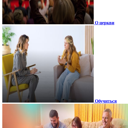
О церкви
Обучиться