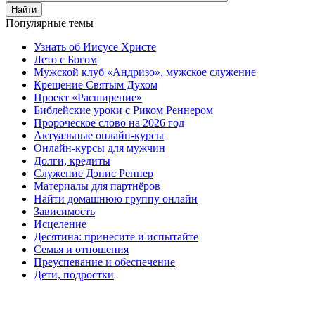
Найти
Популярные темы
Узнать об Иисусе Христе
Лето с Богом
Мужской клуб «Андризо», мужское служение
Крещение Святым Духом
Проект «Расширение»
Библейские уроки с Риком Реннером
Пророческое слово на 2026 год
Актуальные онлайн-курсы
Онлайн-курсы для мужчин
Долги, кредиты
Служение Дэнис Реннер
Материалы для партнёров
Найти домашнюю группу онлайн
Зависимость
Исцеление
Десятина: принесите и испытайте
Семья и отношения
Преуспевание и обеспечение
Дети, подростки