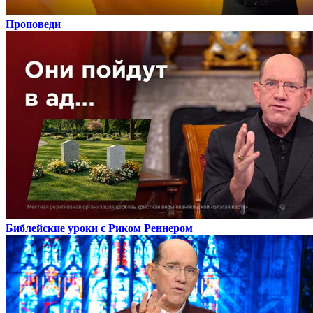
Проповеди
Библейские уроки с Риком Реннером