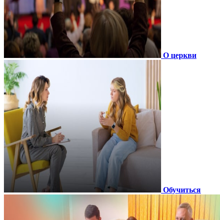
О церкви
Обучиться