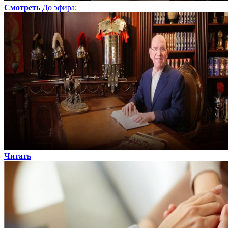
Смотреть
До эфира
:
Читать