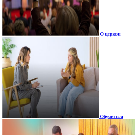
О церкви
Обучиться