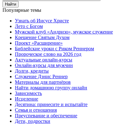
Найти
Популярные темы
Узнать об Иисусе Христе
Лето с Богом
Мужской клуб «Андризо», мужское служение
Крещение Святым Духом
Проект «Расширение»
Библейские уроки с Риком Реннером
Пророческое слово на 2026 год
Актуальные онлайн-курсы
Онлайн-курсы для мужчин
Долги, кредиты
Служение Дэнис Реннер
Материалы для партнёров
Найти домашнюю группу онлайн
Зависимость
Исцеление
Десятина: принесите и испытайте
Семья и отношения
Преуспевание и обеспечение
Дети, подростки