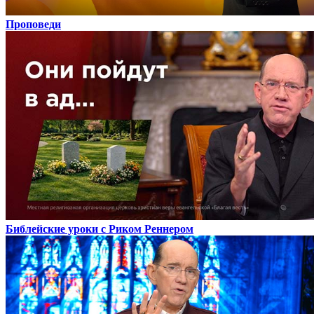
Проповеди
Библейские уроки с Риком Реннером