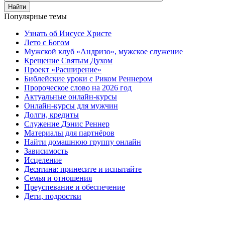
Найти
Популярные темы
Узнать об Иисусе Христе
Лето с Богом
Мужской клуб «Андризо», мужское служение
Крещение Святым Духом
Проект «Расширение»
Библейские уроки с Риком Реннером
Пророческое слово на 2026 год
Актуальные онлайн-курсы
Онлайн-курсы для мужчин
Долги, кредиты
Служение Дэнис Реннер
Материалы для партнёров
Найти домашнюю группу онлайн
Зависимость
Исцеление
Десятина: принесите и испытайте
Семья и отношения
Преуспевание и обеспечение
Дети, подростки