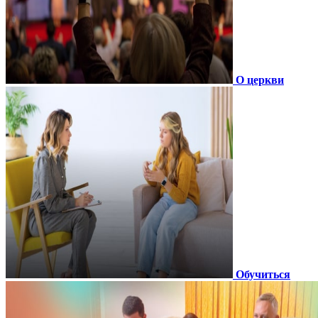
О церкви
Обучиться