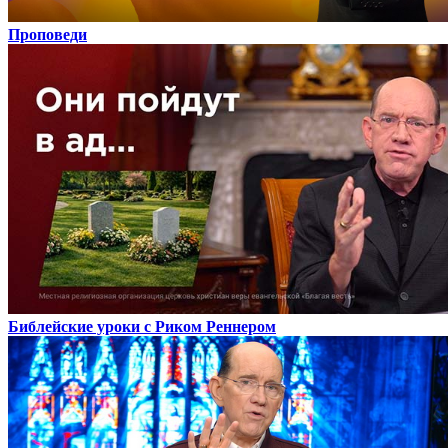
Проповеди
Библейские уроки с Риком Реннером