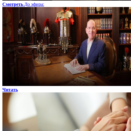
Смотреть
До эфира
:
Читать