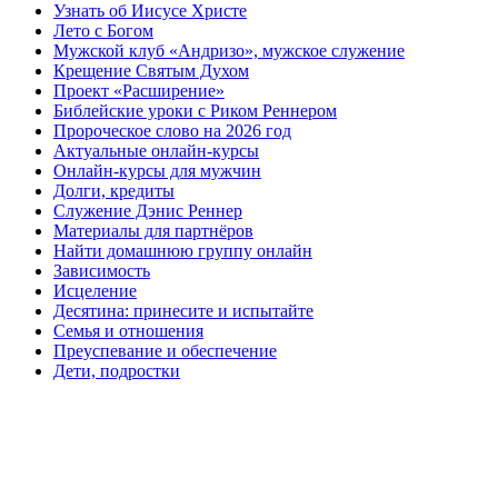
Узнать об Иисусе Христе
Лето с Богом
Мужской клуб «Андризо», мужское служение
Крещение Святым Духом
Проект «Расширение»
Библейские уроки с Риком Реннером
Пророческое слово на 2026 год
Актуальные онлайн-курсы
Онлайн-курсы для мужчин
Долги, кредиты
Служение Дэнис Реннер
Материалы для партнёров
Найти домашнюю группу онлайн
Зависимость
Исцеление
Десятина: принесите и испытайте
Семья и отношения
Преуспевание и обеспечение
Дети, подростки