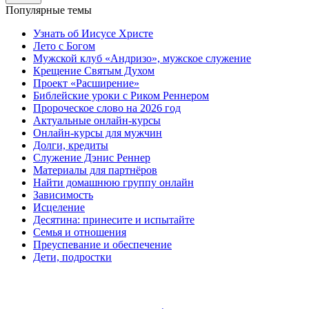
Популярные темы
Узнать об Иисусе Христе
Лето с Богом
Мужской клуб «Андризо», мужское служение
Крещение Святым Духом
Проект «Расширение»
Библейские уроки с Риком Реннером
Пророческое слово на 2026 год
Актуальные онлайн-курсы
Онлайн-курсы для мужчин
Долги, кредиты
Служение Дэнис Реннер
Материалы для партнёров
Найти домашнюю группу онлайн
Зависимость
Исцеление
Десятина: принесите и испытайте
Семья и отношения
Преуспевание и обеспечение
Дети, подростки