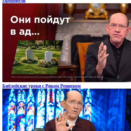
Проповеди
Библейские уроки с Риком Реннером