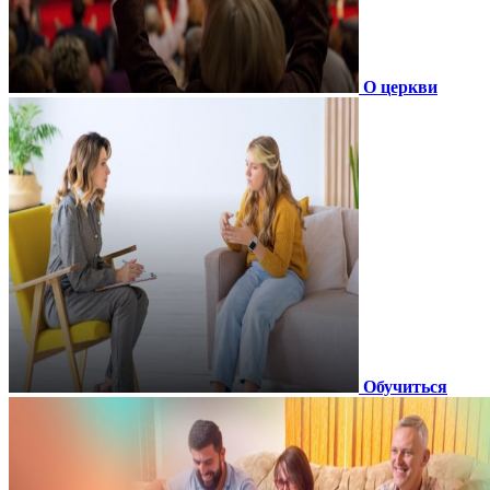
О церкви
Обучиться