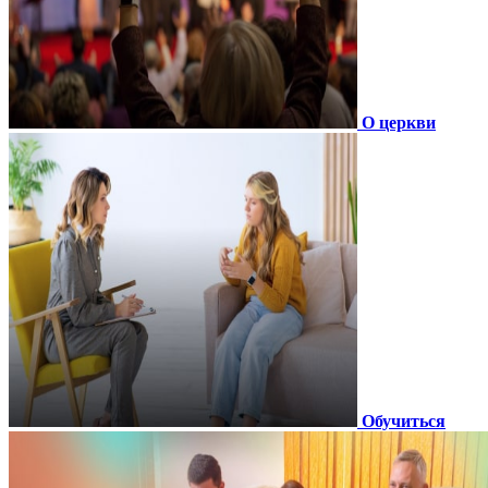
О церкви
Обучиться