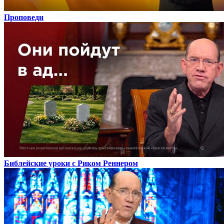
Проповеди
Библейские уроки с Риком Реннером