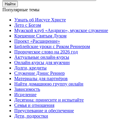
Найти
Популярные темы
Узнать об Иисусе Христе
Лето с Богом
Мужской клуб «Андризо», мужское служение
Крещение Святым Духом
Проект «Расширение»
Библейские уроки с Риком Реннером
Пророческое слово на 2026 год
Актуальные онлайн-курсы
Онлайн-курсы для мужчин
Долги, кредиты
Служение Дэнис Реннер
Материалы для партнёров
Найти домашнюю группу онлайн
Зависимость
Исцеление
Десятина: принесите и испытайте
Семья и отношения
Преуспевание и обеспечение
Дети, подростки