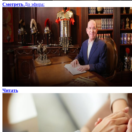
Смотреть
До эфира
:
Читать