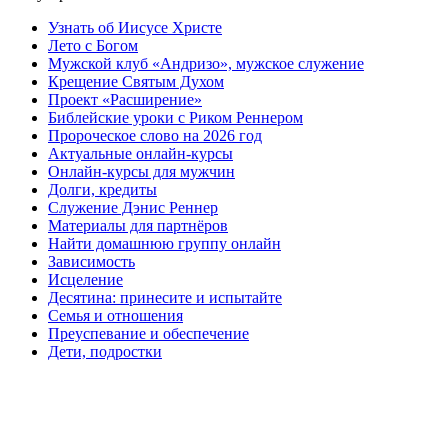
Узнать об Иисусе Христе
Лето с Богом
Мужской клуб «Андризо», мужское служение
Крещение Святым Духом
Проект «Расширение»
Библейские уроки с Риком Реннером
Пророческое слово на 2026 год
Актуальные онлайн-курсы
Онлайн-курсы для мужчин
Долги, кредиты
Служение Дэнис Реннер
Материалы для партнёров
Найти домашнюю группу онлайн
Зависимость
Исцеление
Десятина: принесите и испытайте
Семья и отношения
Преуспевание и обеспечение
Дети, подростки