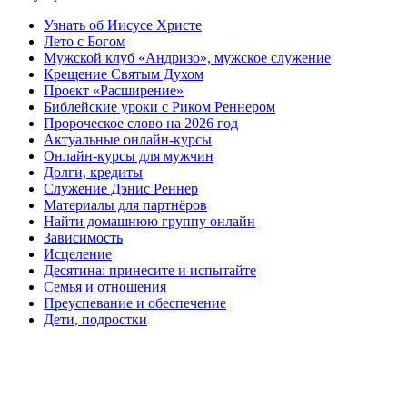
Узнать об Иисусе Христе
Лето с Богом
Мужской клуб «Андризо», мужское служение
Крещение Святым Духом
Проект «Расширение»
Библейские уроки с Риком Реннером
Пророческое слово на 2026 год
Актуальные онлайн-курсы
Онлайн-курсы для мужчин
Долги, кредиты
Служение Дэнис Реннер
Материалы для партнёров
Найти домашнюю группу онлайн
Зависимость
Исцеление
Десятина: принесите и испытайте
Семья и отношения
Преуспевание и обеспечение
Дети, подростки