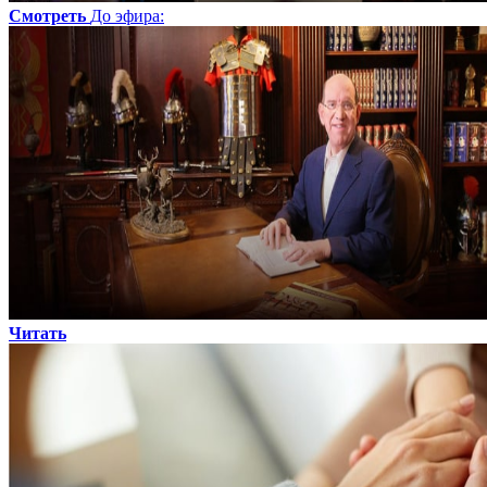
Смотреть
До эфира
:
Читать