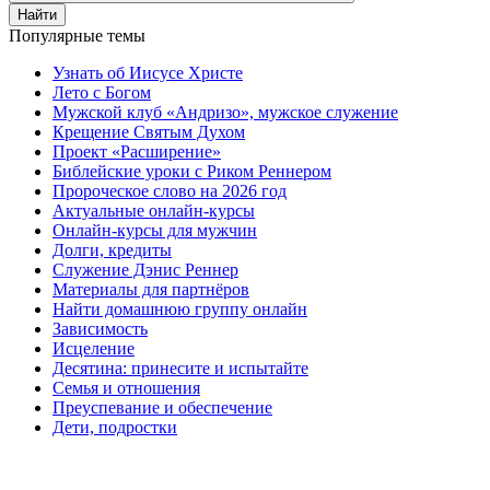
Найти
Популярные темы
Узнать об Иисусе Христе
Лето с Богом
Мужской клуб «Андризо», мужское служение
Крещение Святым Духом
Проект «Расширение»
Библейские уроки с Риком Реннером
Пророческое слово на 2026 год
Актуальные онлайн-курсы
Онлайн-курсы для мужчин
Долги, кредиты
Служение Дэнис Реннер
Материалы для партнёров
Найти домашнюю группу онлайн
Зависимость
Исцеление
Десятина: принесите и испытайте
Семья и отношения
Преуспевание и обеспечение
Дети, подростки