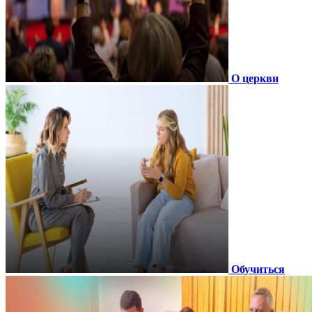
О церкви
Обучиться