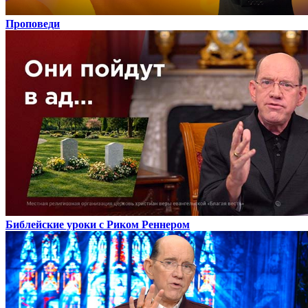
Проповеди
Библейские уроки с Риком Реннером