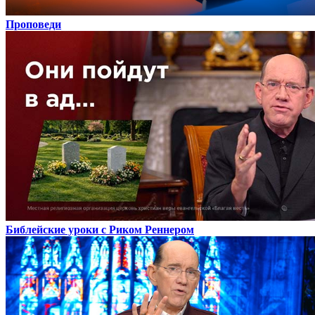
Проповеди
Библейские уроки с Риком Реннером