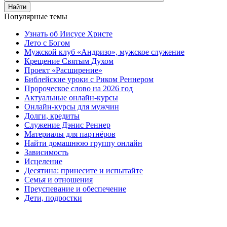
Найти
Популярные темы
Узнать об Иисусе Христе
Лето с Богом
Мужской клуб «Андризо», мужское служение
Крещение Святым Духом
Проект «Расширение»
Библейские уроки с Риком Реннером
Пророческое слово на 2026 год
Актуальные онлайн-курсы
Онлайн-курсы для мужчин
Долги, кредиты
Служение Дэнис Реннер
Материалы для партнёров
Найти домашнюю группу онлайн
Зависимость
Исцеление
Десятина: принесите и испытайте
Семья и отношения
Преуспевание и обеспечение
Дети, подростки