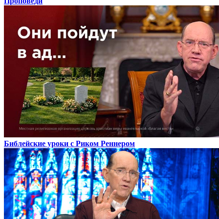
Проповеди
Библейские уроки с Риком Реннером