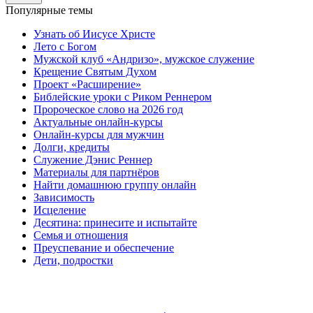
Популярные темы
Узнать об Иисусе Христе
Лето с Богом
Мужской клуб «Андризо», мужское служение
Крещение Святым Духом
Проект «Расширение»
Библейские уроки с Риком Реннером
Пророческое слово на 2026 год
Актуальные онлайн-курсы
Онлайн-курсы для мужчин
Долги, кредиты
Служение Дэнис Реннер
Материалы для партнёров
Найти домашнюю группу онлайн
Зависимость
Исцеление
Десятина: принесите и испытайте
Семья и отношения
Преуспевание и обеспечение
Дети, подростки