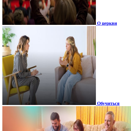
О церкви
Обучиться