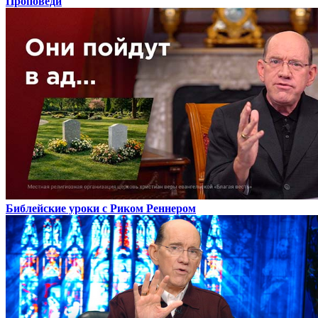
Проповеди
Библейские уроки с Риком Реннером