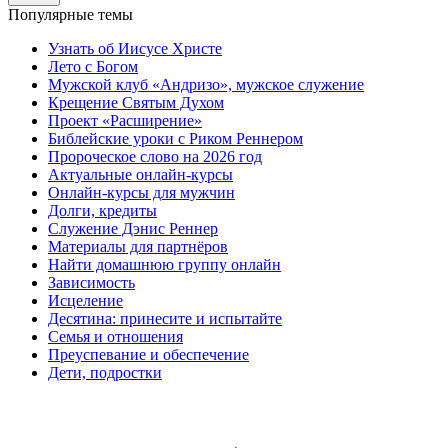
Популярные темы
Узнать об Иисусе Христе
Лето с Богом
Мужской клуб «Андризо», мужское служение
Крещение Святым Духом
Проект «Расширение»
Библейские уроки с Риком Реннером
Пророческое слово на 2026 год
Актуальные онлайн-курсы
Онлайн-курсы для мужчин
Долги, кредиты
Служение Дэнис Реннер
Материалы для партнёров
Найти домашнюю группу онлайн
Зависимость
Исцеление
Десятина: принесите и испытайте
Семья и отношения
Преуспевание и обеспечение
Дети, подростки