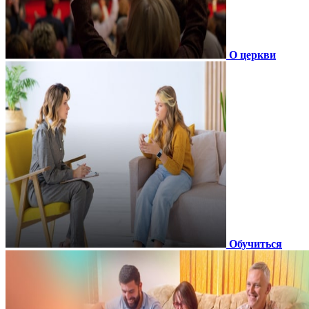
О церкви
Обучиться