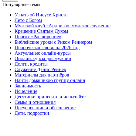
Популярные темы
Узнать об Иисусе Христе
Лето с Богом
Мужской клуб «Андризо», мужское служение
Крещение Святым Духом
Проект «Расширение»
Библейские уроки с Риком Реннером
Пророческое слово на 2026 год
Актуальные онлайн-курсы
Онлайн-курсы для мужчин
Долги, кредиты
Служение Дэнис Реннер
Материалы для партнёров
Найти домашнюю группу онлайн
Зависимость
Исцеление
Десятина: принесите и испытайте
Семья и отношения
Преуспевание и обеспечение
Дети, подростки