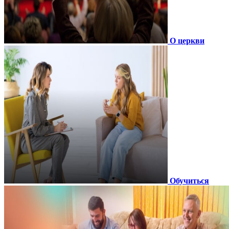
О церкви
Обучиться