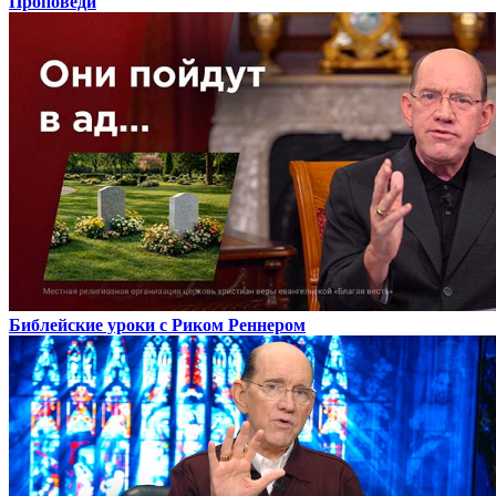
Проповеди
Библейские уроки с Риком Реннером