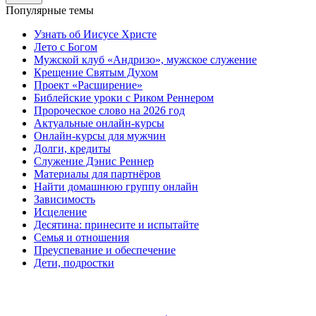
Популярные темы
Узнать об Иисусе Христе
Лето с Богом
Мужской клуб «Андризо», мужское служение
Крещение Святым Духом
Проект «Расширение»
Библейские уроки с Риком Реннером
Пророческое слово на 2026 год
Актуальные онлайн-курсы
Онлайн-курсы для мужчин
Долги, кредиты
Служение Дэнис Реннер
Материалы для партнёров
Найти домашнюю группу онлайн
Зависимость
Исцеление
Десятина: принесите и испытайте
Семья и отношения
Преуспевание и обеспечение
Дети, подростки