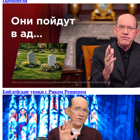
Проповеди
Библейские уроки с Риком Реннером