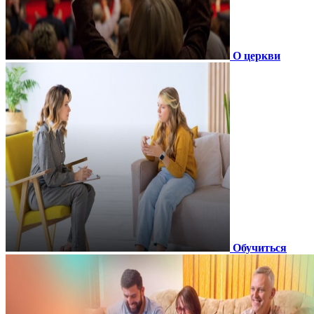
О церкви
Обучиться