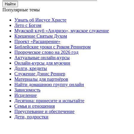
Найти
Популярные темы
Узнать об Иисусе Христе
Лето с Богом
Мужской клуб «Андризо», мужское служение
Крещение Святым Духом
Проект «Расширение»
Библейские уроки с Риком Реннером
Пророческое слово на 2026 год
Актуальные онлайн-курсы
Онлайн-курсы для мужчин
Долги, кредиты
Служение Дэнис Реннер
Материалы для партнёров
Найти домашнюю группу онлайн
Зависимость
Исцеление
Десятина: принесите и испытайте
Семья и отношения
Преуспевание и обеспечение
Дети, подростки