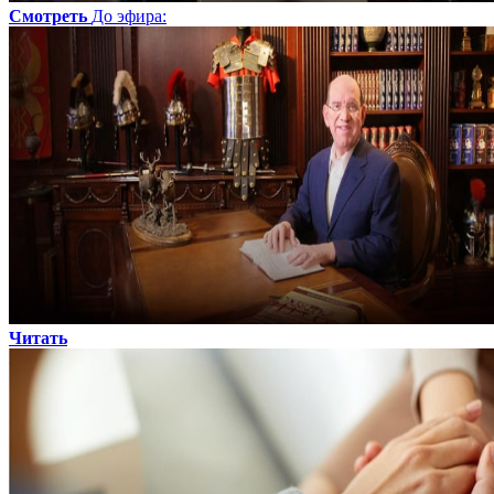
Смотреть
До эфира
:
Читать