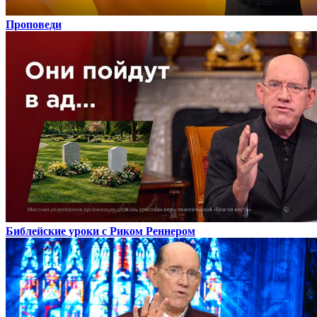
Проповеди
Библейские уроки с Риком Реннером