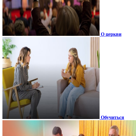
О церкви
Обучиться