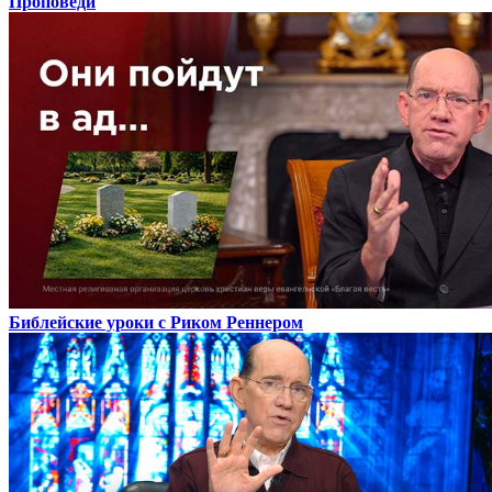
Проповеди
Библейские уроки с Риком Реннером