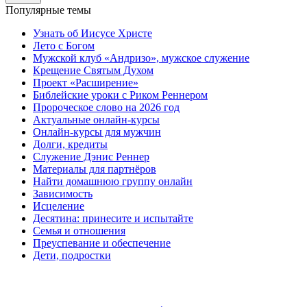
Популярные темы
Узнать об Иисусе Христе
Лето с Богом
Мужской клуб «Андризо», мужское служение
Крещение Святым Духом
Проект «Расширение»
Библейские уроки с Риком Реннером
Пророческое слово на 2026 год
Актуальные онлайн-курсы
Онлайн-курсы для мужчин
Долги, кредиты
Служение Дэнис Реннер
Материалы для партнёров
Найти домашнюю группу онлайн
Зависимость
Исцеление
Десятина: принесите и испытайте
Семья и отношения
Преуспевание и обеспечение
Дети, подростки