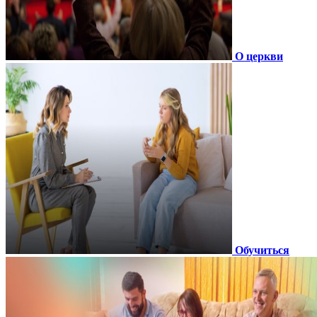
О церкви
Обучиться