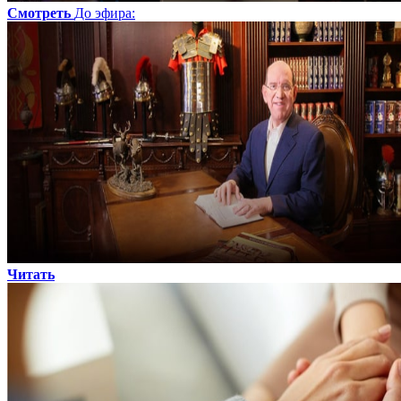
Смотреть
До эфира
:
Читать