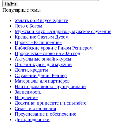
Найти
Популярные темы
Узнать об Иисусе Христе
Лето с Богом
Мужской клуб «Андризо», мужское служение
Крещение Святым Духом
Проект «Расширение»
Библейские уроки с Риком Реннером
Пророческое слово на 2026 год
Актуальные онлайн-курсы
Онлайн-курсы для мужчин
Долги, кредиты
Служение Дэнис Реннер
Материалы для партнёров
Найти домашнюю группу онлайн
Зависимость
Исцеление
Десятина: принесите и испытайте
Семья и отношения
Преуспевание и обеспечение
Дети, подростки