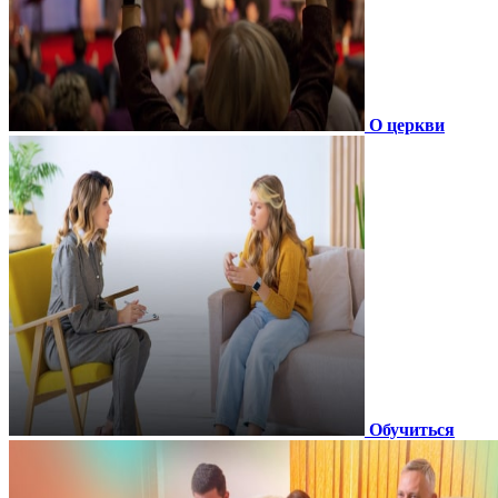
О церкви
Обучиться