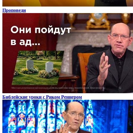
Проповеди
Библейские уроки с Риком Реннером