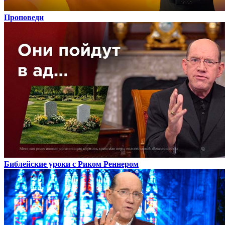
Проповеди
Библейские уроки с Риком Реннером