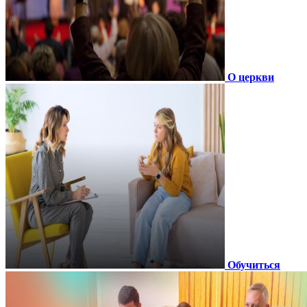
О церкви
Обучиться