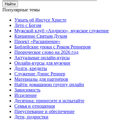
Найти
Популярные темы
Узнать об Иисусе Христе
Лето с Богом
Мужской клуб «Андризо», мужское служение
Крещение Святым Духом
Проект «Расширение»
Библейские уроки с Риком Реннером
Пророческое слово на 2026 год
Актуальные онлайн-курсы
Онлайн-курсы для мужчин
Долги, кредиты
Служение Дэнис Реннер
Материалы для партнёров
Найти домашнюю группу онлайн
Зависимость
Исцеление
Десятина: принесите и испытайте
Семья и отношения
Преуспевание и обеспечение
Дети, подростки