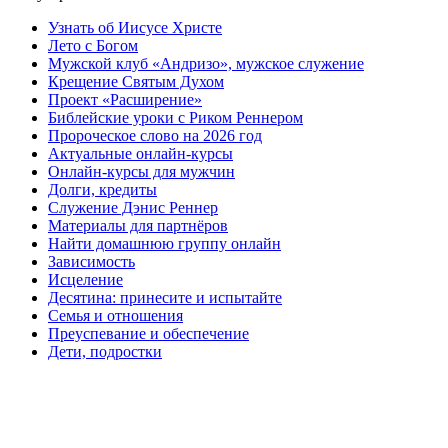
Узнать об Иисусе Христе
Лето с Богом
Мужской клуб «Андризо», мужское служение
Крещение Святым Духом
Проект «Расширение»
Библейские уроки с Риком Реннером
Пророческое слово на 2026 год
Актуальные онлайн-курсы
Онлайн-курсы для мужчин
Долги, кредиты
Служение Дэнис Реннер
Материалы для партнёров
Найти домашнюю группу онлайн
Зависимость
Исцеление
Десятина: принесите и испытайте
Семья и отношения
Преуспевание и обеспечение
Дети, подростки