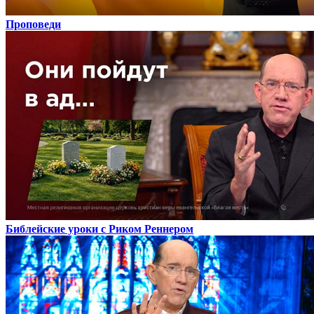
Проповеди
Библейские уроки с Риком Реннером