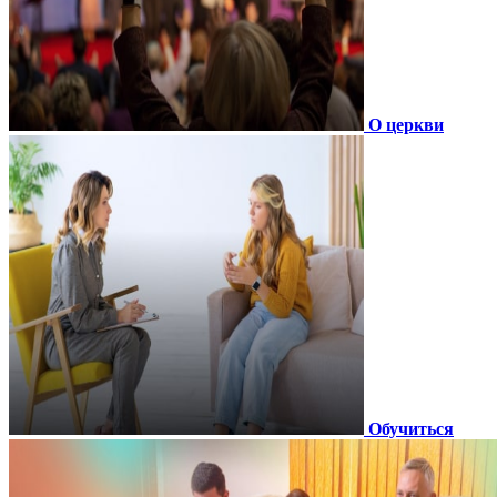
О церкви
Обучиться