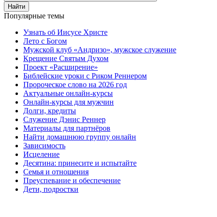
Найти
Популярные темы
Узнать об Иисусе Христе
Лето с Богом
Мужской клуб «Андризо», мужское служение
Крещение Святым Духом
Проект «Расширение»
Библейские уроки с Риком Реннером
Пророческое слово на 2026 год
Актуальные онлайн-курсы
Онлайн-курсы для мужчин
Долги, кредиты
Служение Дэнис Реннер
Материалы для партнёров
Найти домашнюю группу онлайн
Зависимость
Исцеление
Десятина: принесите и испытайте
Семья и отношения
Преуспевание и обеспечение
Дети, подростки