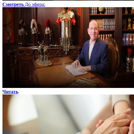
Смотреть
До эфира
:
Читать