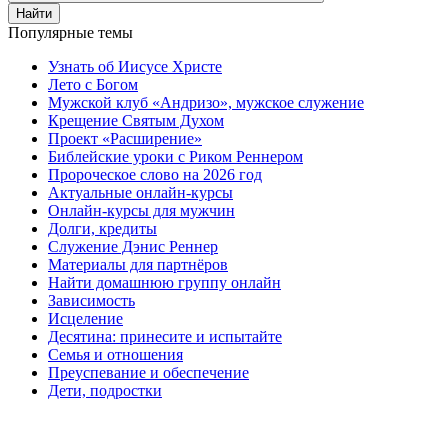
Найти
Популярные темы
Узнать об Иисусе Христе
Лето с Богом
Мужской клуб «Андризо», мужское служение
Крещение Святым Духом
Проект «Расширение»
Библейские уроки с Риком Реннером
Пророческое слово на 2026 год
Актуальные онлайн-курсы
Онлайн-курсы для мужчин
Долги, кредиты
Служение Дэнис Реннер
Материалы для партнёров
Найти домашнюю группу онлайн
Зависимость
Исцеление
Десятина: принесите и испытайте
Семья и отношения
Преуспевание и обеспечение
Дети, подростки