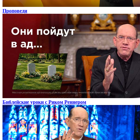
Проповеди
Библейские уроки с Риком Реннером