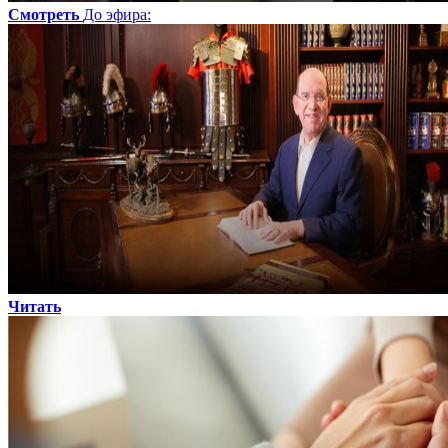
Смотреть
До эфира
:
Читать