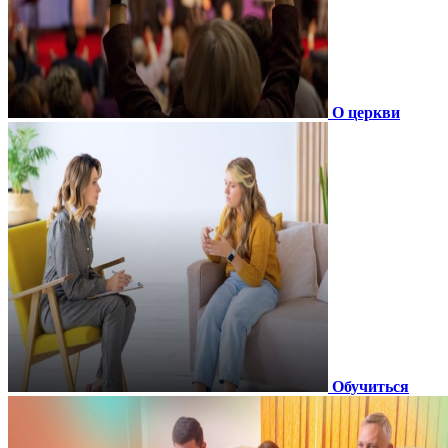
О церкви
Обучиться