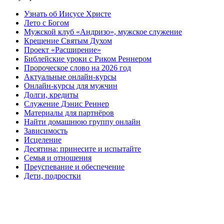
Узнать об Иисусе Христе
Лето с Богом
Мужской клуб «Андризо», мужское служение
Крещение Святым Духом
Проект «Расширение»
Библейские уроки с Риком Реннером
Пророческое слово на 2026 год
Актуальные онлайн-курсы
Онлайн-курсы для мужчин
Долги, кредиты
Служение Дэнис Реннер
Материалы для партнёров
Найти домашнюю группу онлайн
Зависимость
Исцеление
Десятина: принесите и испытайте
Семья и отношения
Преуспевание и обеспечение
Дети, подростки