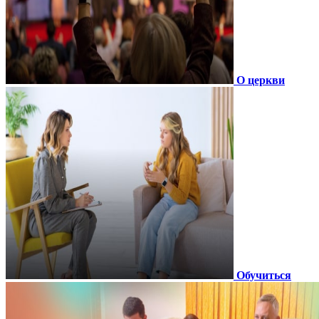
О церкви
Обучиться