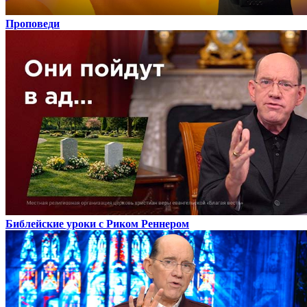
Проповеди
Библейские уроки с Риком Реннером