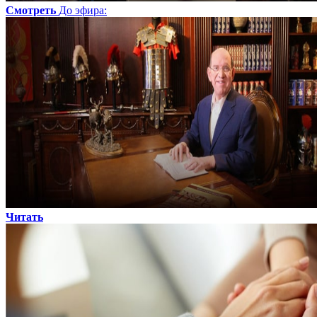
Смотреть
До эфира
:
Читать