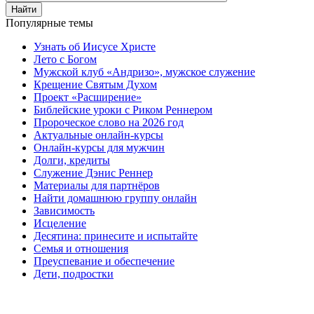
Найти
Популярные темы
Узнать об Иисусе Христе
Лето с Богом
Мужской клуб «Андризо», мужское служение
Крещение Святым Духом
Проект «Расширение»
Библейские уроки с Риком Реннером
Пророческое слово на 2026 год
Актуальные онлайн-курсы
Онлайн-курсы для мужчин
Долги, кредиты
Служение Дэнис Реннер
Материалы для партнёров
Найти домашнюю группу онлайн
Зависимость
Исцеление
Десятина: принесите и испытайте
Семья и отношения
Преуспевание и обеспечение
Дети, подростки