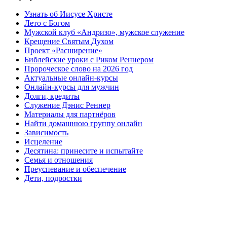
Узнать об Иисусе Христе
Лето с Богом
Мужской клуб «Андризо», мужское служение
Крещение Святым Духом
Проект «Расширение»
Библейские уроки с Риком Реннером
Пророческое слово на 2026 год
Актуальные онлайн-курсы
Онлайн-курсы для мужчин
Долги, кредиты
Служение Дэнис Реннер
Материалы для партнёров
Найти домашнюю группу онлайн
Зависимость
Исцеление
Десятина: принесите и испытайте
Семья и отношения
Преуспевание и обеспечение
Дети, подростки