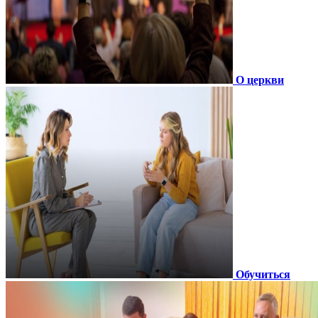
О церкви
Обучиться