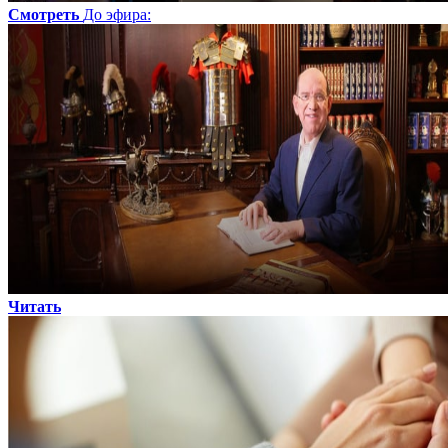
Смотреть
До эфира
:
Читать