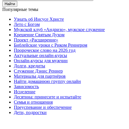
Найти
Популярные темы
Узнать об Иисусе Христе
Лето с Богом
Мужской клуб «Андризо», мужское служение
Крещение Святым Духом
Проект «Расширение»
Библейские уроки с Риком Реннером
Пророческое слово на 2026 год
Актуальные онлайн-курсы
Онлайн-курсы для мужчин
Долги, кредиты
Служение Дэнис Реннер
Материалы для партнёров
Найти домашнюю группу онлайн
Зависимость
Исцеление
Десятина: принесите и испытайте
Семья и отношения
Преуспевание и обеспечение
Дети, подростки