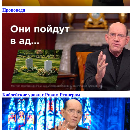
Проповеди
Библейские уроки с Риком Реннером