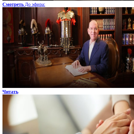
Смотреть
До эфира
:
Читать