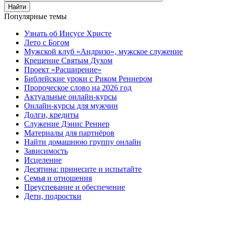
Найти
Популярные темы
Узнать об Иисусе Христе
Лето с Богом
Мужской клуб «Андризо», мужское служение
Крещение Святым Духом
Проект «Расширение»
Библейские уроки с Риком Реннером
Пророческое слово на 2026 год
Актуальные онлайн-курсы
Онлайн-курсы для мужчин
Долги, кредиты
Служение Дэнис Реннер
Материалы для партнёров
Найти домашнюю группу онлайн
Зависимость
Исцеление
Десятина: принесите и испытайте
Семья и отношения
Преуспевание и обеспечение
Дети, подростки