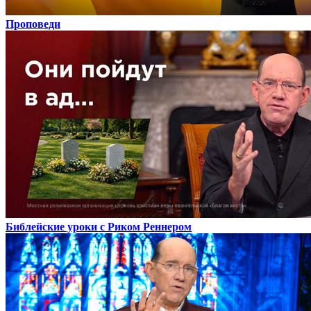
Проповеди
Библейские уроки с Риком Реннером