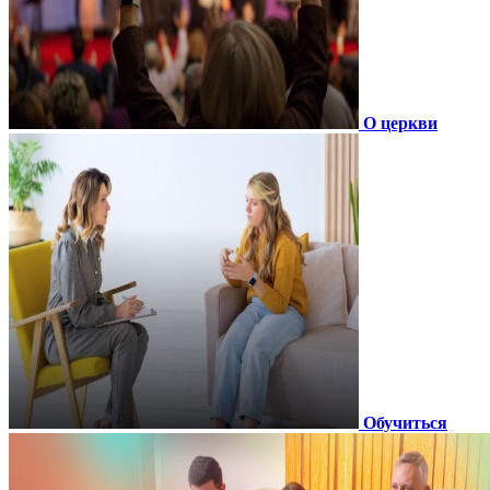
О церкви
Обучиться