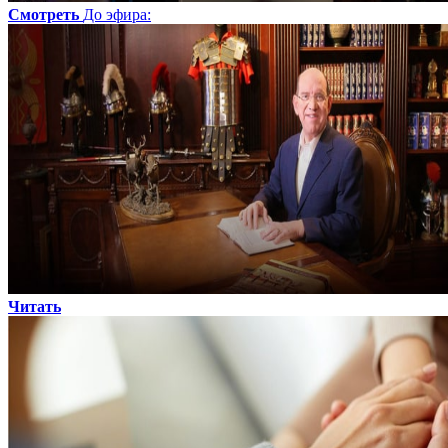
Смотреть
До эфира
:
Читать