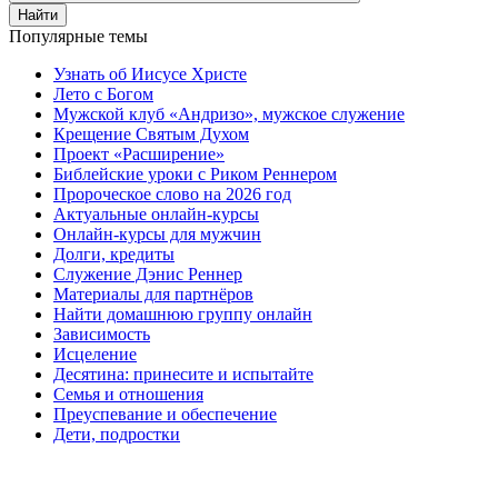
Найти
Популярные темы
Узнать об Иисусе Христе
Лето с Богом
Мужской клуб «Андризо», мужское служение
Крещение Святым Духом
Проект «Расширение»
Библейские уроки с Риком Реннером
Пророческое слово на 2026 год
Актуальные онлайн-курсы
Онлайн-курсы для мужчин
Долги, кредиты
Служение Дэнис Реннер
Материалы для партнёров
Найти домашнюю группу онлайн
Зависимость
Исцеление
Десятина: принесите и испытайте
Семья и отношения
Преуспевание и обеспечение
Дети, подростки