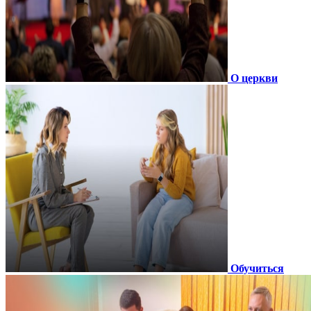
О церкви
Обучиться