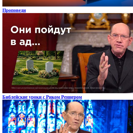
Проповеди
Библейские уроки с Риком Реннером