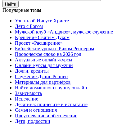
Найти
Популярные темы
Узнать об Иисусе Христе
Лето с Богом
Мужской клуб «Андризо», мужское служение
Крещение Святым Духом
Проект «Расширение»
Библейские уроки с Риком Реннером
Пророческое слово на 2026 год
Актуальные онлайн-курсы
Онлайн-курсы для мужчин
Долги, кредиты
Служение Дэнис Реннер
Материалы для партнёров
Найти домашнюю группу онлайн
Зависимость
Исцеление
Десятина: принесите и испытайте
Семья и отношения
Преуспевание и обеспечение
Дети, подростки