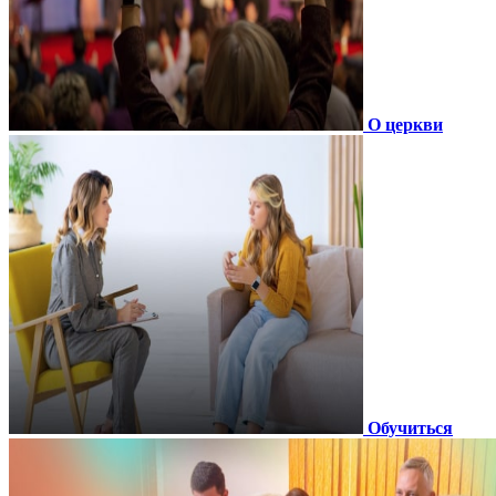
О церкви
Обучиться