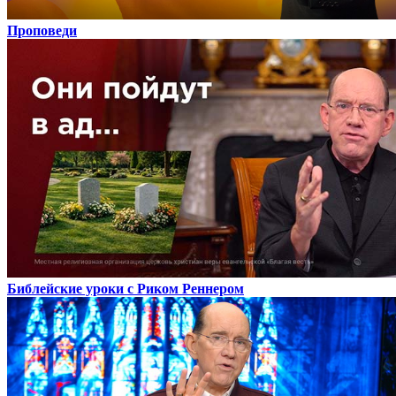
Проповеди
Библейские уроки с Риком Реннером